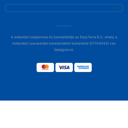
A weboldal tulajdonosa és üzemeltetője az EasyTerra B.V., amely a
hollandiai Leeuwarden kereskedelmi kamaránál (01104443) van
bejegyezve.