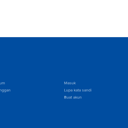
mum
Masuk
anggan
Lupa kata sandi
Buat akun