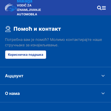
Malaga
VODIČ ZA
IZNAMLJIVANJE
AUTOMOBILA
Помоћ и контакт
Потребна вам је помоћ? Молимо контактирајте наше
стручњаке за изнајмљивање.
Корисничка подршка
Аццоунт
О нама