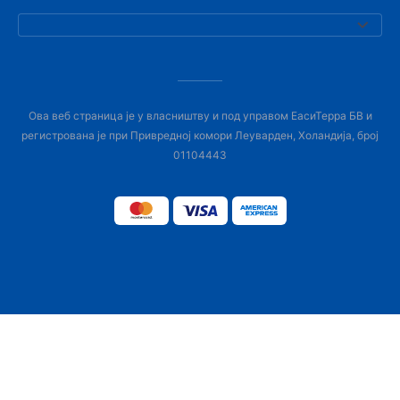
Ова веб страница је у власништву и под управом ЕасиТерра БВ и
регистрована је при Привредној комори Леуварден, Холандија, број
01104443