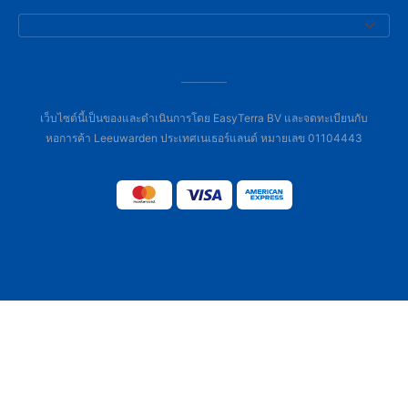
เว็บไซต์นี้เป็นของและดำเนินการโดย EasyTerra BV และจดทะเบียนกับ
หอการค้า Leeuwarden ประเทศเนเธอร์แลนด์ หมายเลข 01104443