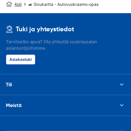
Koti
🚙 Sivukartta - Autovuokraamo-opas
Tuki ja yhteystiedot
Tarvitsetko apua? Ota yhteyttä vuokrausalan
asiantuntijoihimme.
Asiakastuki
Tili
Meistä