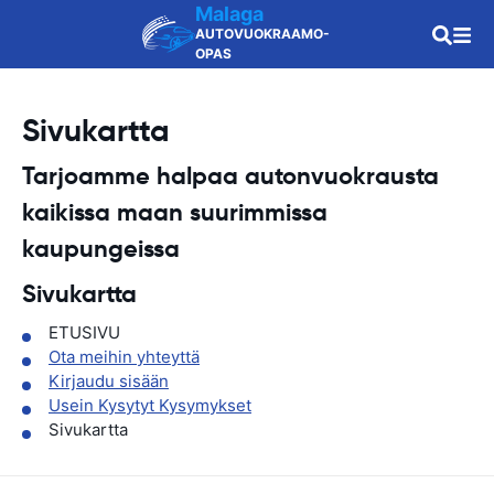
Malaga
AUTOVUOKRAAMO-
OPAS
Sivukartta
Tarjoamme halpaa autonvuokrausta
kaikissa maan
suurimmissa
kaupungeissa
Sivukartta
ETUSIVU
Ota meihin yhteyttä
Kirjaudu sisään
Usein Kysytyt Kysymykset
Sivukartta