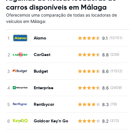
carros disponíveis em Málaga
Oferecemos uma comparação de todas as locadoras de
veículos em Málaga:
Alamo
9.1
(10701)
CarGest
8.8
(236)
Budget
8.6
(11512)
Enterprise
8.6
(2409)
Rentbycar
8.3
(79)
Goldcar Key'n Go
8.2
(372)