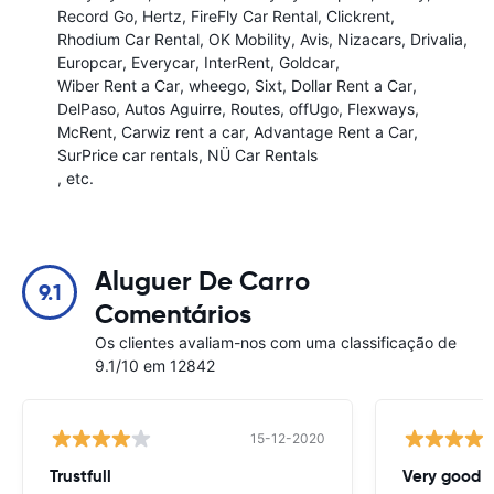
Record Go
Hertz
FireFly Car Rental
Clickrent
Rhodium Car Rental
OK Mobility
Avis
Nizacars
Drivalia
Europcar
Everycar
InterRent
Goldcar
Wiber Rent a Car
wheego
Sixt
Dollar Rent a Car
DelPaso
Autos Aguirre
Routes
offUgo
Flexways
McRent
Carwiz rent a car
Advantage Rent a Car
SurPrice car rentals
NÜ Car Rentals
, etc.
Aluguer De Carro
9.1
Comentários
Os clientes avaliam-nos com uma classificação de
9.1/10 em 12842
15-12-2020
Trustfull
Very good r