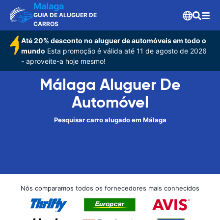
Malaga
GUIA DE ALUGUER DE
CARROS
Até 20% desconto no aluguer de automóveis em todo o
mundo
Esta promoção é válida até 11 de agosto de 2026
- aproveite-a hoje mesmo!
Málaga Aluguer De
Automóvel
Pesquisar carro alugado em Málaga
Nós comparamos todos os fornecedores mais conhecidos