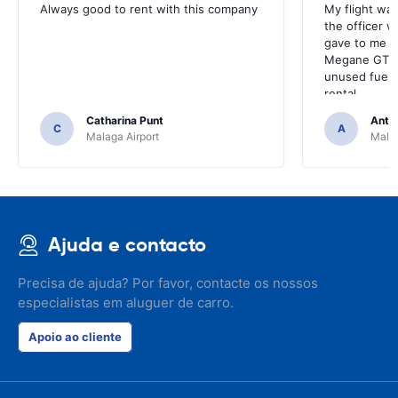
Always good to rent with this company
My flight was
the officer w
gave to me v
Megane GT an
unused fuel. 
rental.
Catharina Punt
Antti
C
A
Malaga Airport
Malag
Ajuda e contacto
Precisa de ajuda? Por favor, contacte os nossos
especialistas em aluguer de carro.
Apoio ao cliente