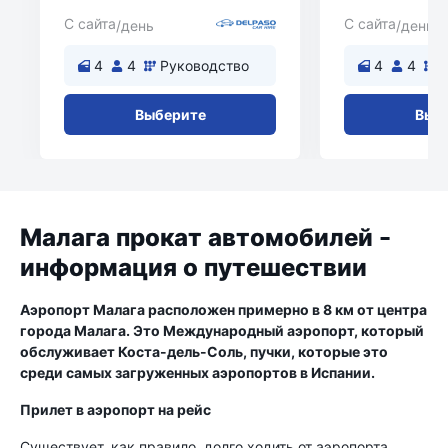
С сайта
С сайта
/день
/день
4
4
Руководство
4
4
Выберите
Выб
Малага прокат автомобилей -
информация о путешествии
Аэропорт Малага расположен примерно в 8 км от центра
города Малага. Это Международный аэропорт, который
обслуживает Коста-дель-Соль, пучки, которые это
среди самых загруженных аэропортов в Испании.
Прилет в аэропорт на рейс
Существует, как правило, долго ходить от аэропорта