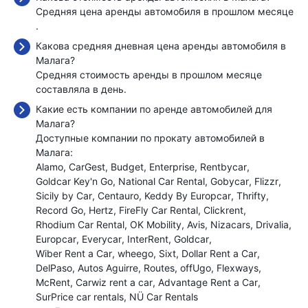
Средняя цена аренды автомобиля в прошлом месяце
.
Какова средняя дневная цена аренды автомобиля в
Малага?
Средняя стоимость аренды в прошлом месяце
составляла
в день.
Какие есть компании по аренде автомобилей для
Малага?
Доступные компании по прокату автомобилей в
Малага:
Alamo
CarGest
Budget
Enterprise
Rentbycar
Goldcar Key'n Go
National Car Rental
Gobycar
Flizzr
Sicily by Car
Centauro
Keddy By Europcar
Thrifty
Record Go
Hertz
FireFly Car Rental
Clickrent
Rhodium Car Rental
OK Mobility
Avis
Nizacars
Drivalia
Europcar
Everycar
InterRent
Goldcar
Wiber Rent a Car
wheego
Sixt
Dollar Rent a Car
DelPaso
Autos Aguirre
Routes
offUgo
Flexways
McRent
Carwiz rent a car
Advantage Rent a Car
SurPrice car rentals
NÜ Car Rentals