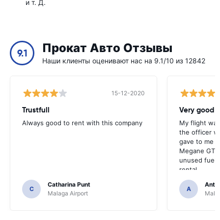
и т. Д.
Прокат Авто Отзывы
9.1
Наши клиенты оценивают нас на 9.1/10 из 12842
15-12-2020
Trustfull
Very good r
Always good to rent with this company
My flight was
the officer w
gave to me v
Megane GT an
unused fuel. 
rental.
Catharina Punt
Antti
C
A
Malaga Airport
Malag