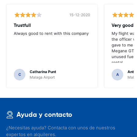
15-12-2020
Trustfull
Very good r
Always good to rent with this company
My flight was
the officer w
gave to me v
Megane GT an
unused fuel. 
rental.
Catharina Punt
Antti
C
A
Malaga Airport
Malag
Ayuda y contacto
¿Necesitas ayuda? Contacta con unos de nuestros
expertos en alquileres.