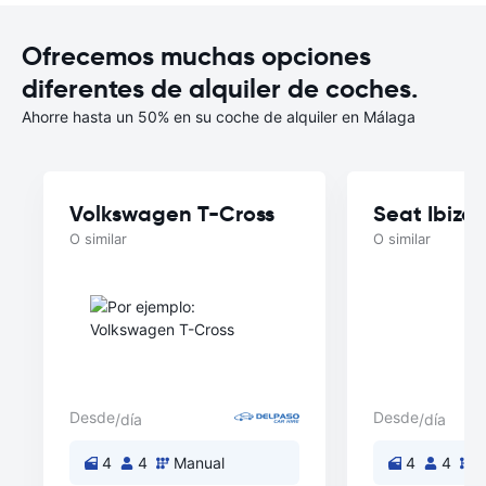
Ofrecemos muchas opciones
diferentes de alquiler de coches.
Ahorre hasta un 50% en su coche de alquiler en Málaga
Volkswagen T-Cross
Seat Ibiza
O similar
O similar
Desde
Desde
/día
/día
4
4
Manual
4
4
M