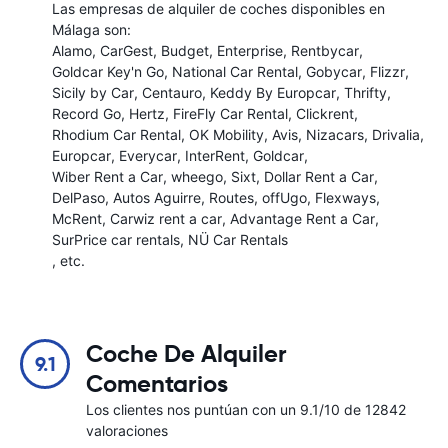
Las empresas de alquiler de coches disponibles en
Málaga son:
Alamo
CarGest
Budget
Enterprise
Rentbycar
Goldcar Key'n Go
National Car Rental
Gobycar
Flizzr
Sicily by Car
Centauro
Keddy By Europcar
Thrifty
Record Go
Hertz
FireFly Car Rental
Clickrent
Rhodium Car Rental
OK Mobility
Avis
Nizacars
Drivalia
Europcar
Everycar
InterRent
Goldcar
Wiber Rent a Car
wheego
Sixt
Dollar Rent a Car
DelPaso
Autos Aguirre
Routes
offUgo
Flexways
McRent
Carwiz rent a car
Advantage Rent a Car
SurPrice car rentals
NÜ Car Rentals
, etc.
Coche De Alquiler
9.1
Comentarios
Los clientes nos puntúan con un 9.1/10 de 12842
valoraciones