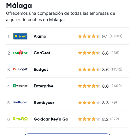
Málaga
Ofrecemos una comparación de todas las empresas de
alquiler de coches en Málaga:
Alamo
9.1
(10701)
CarGest
8.8
(236)
Budget
8.6
(11512)
Enterprise
8.6
(2409)
Rentbycar
8.3
(79)
Goldcar Key'n Go
8.2
(372)