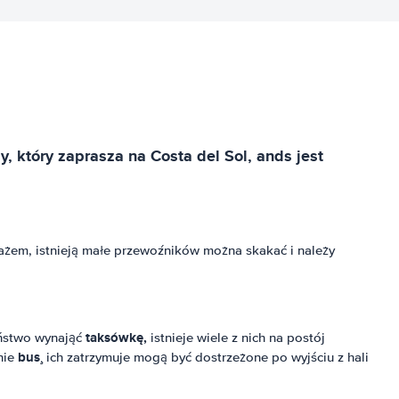
, który zaprasza na Costa del Sol, ands jest
gażem, istnieją małe przewoźników można skakać i należy
taksówkę,
aństwo wynająć
istnieje wiele z nich na postój
bus¸
nie
ich zatrzymuje mogą być dostrzeżone po wyjściu z hali