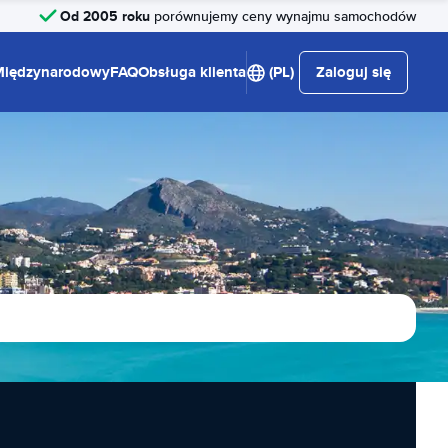
Od 2005 roku
porównujemy ceny wynajmu samochodów
Międzynarodowy
FAQ
Obsługa klienta
(PL)
Zaloguj się