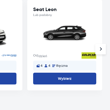
Seat Leon
Lub podobny
Od
/dzień
4
4
Ręczna
Wybierz