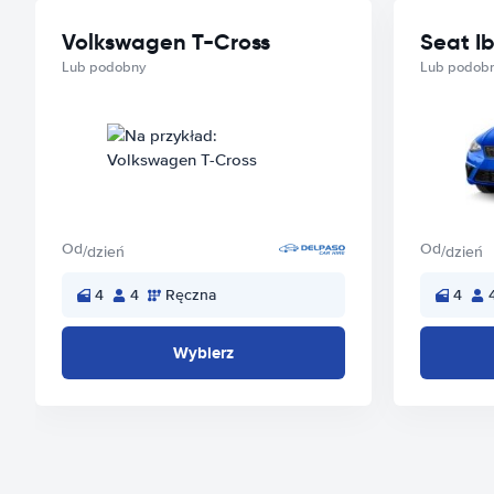
Volkswagen T-Cross
Seat Ib
Lub podobny
Lub podob
Od
Od
/dzień
/dzień
4
4
Ręczna
4
Wybierz