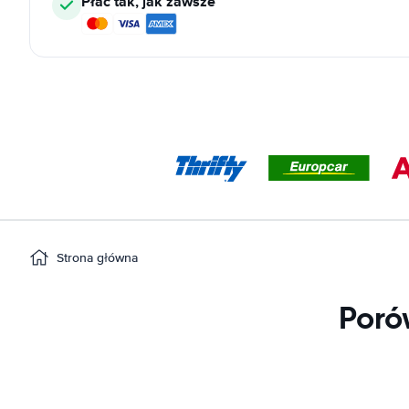
Płać tak, jak zawsze
Strona główna
Poró