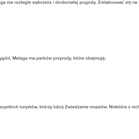
aga ma rozległe wybrzeża i doskonałej pogody. Zrelaksować się na s
przygód, Malaga ma parków przyrody, które obejmują;
zystkich turystów, którzy lubią Zwiedzanie muzeów. Niektóre z nich