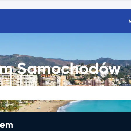
em Samochodów
jem