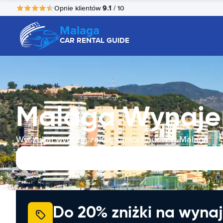
9.1
Opnie klientów
/ 10
Malaga
CAR RENTAL GUIDE
Malaga Wynaj
Wyszukaj wypożyczalnię samochodów w Malaga
Do 20% zniżki na wyna