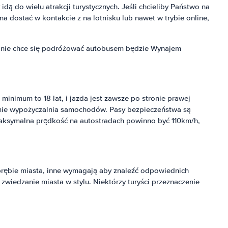
y idą do wielu atrakcji turystycznych. Jeśli chcieliby Państwo na
żna dostać w kontakcie z na lotnisku lub nawet w trybie online,
a nie chce się podróżować autobusem będzie Wynajem
nimum to 18 lat, i jazda jest zawsze po stronie prawej
irmie wypożyczalnia samochodów. Pasy bezpieczeństwa są
Maksymalna prędkość na autostradach powinno być 110km/h,
 obrębie miasta, inne wymagają aby znaleźć odpowiednich
wiedzanie miasta w stylu. Niektórzy turyści przeznaczenie