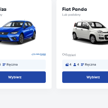
iza
Fiat Panda
ny
Lub podobny
Od
/dzień
4
Ręczna
4
4
Ręczna
Wybierz
Wybierz