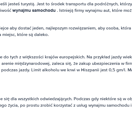
 jeśli jesteś turystą. Jest to środek transportu dla podróżnych, którz
wynajmu samochodu
liwość
. Istnieją firmy wynajmu aut, które mo
ejce aby dostać jeden, najlepszym rozwiązaniem, aby osoba, któr
miejsc, które są daleko.
 tych z większości krajów europejskich. Na przykład jazdy wiek mi
 arenie międzynarodowej, zaleca się, że zakup ubezpieczenia w f
odczas jazdy. Limit alkoholu we krwi w Hiszpanii jest 0,5 gm/l. 
daje się dla wszystkich odwiedzających. Podczas gdy niektóre są w
o życia, po prostu zrobić korzystać z usług wynajmu samochodu i z