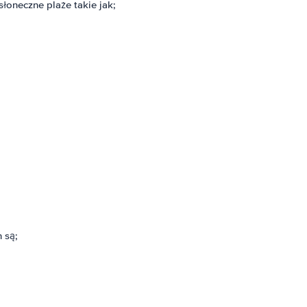
łoneczne plaże takie jak;
 są;