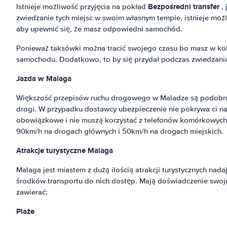
Bezpośredni transfer
Istnieje możliwość przyjęcia na pokład
,
zwiedzanie tych miejsc w swoim własnym tempie, istnieje moż
aby upewnić się, że masz odpowiedni samochód.
Ponieważ taksówki można tracić swojego czasu bo masz w kol
samochodu. Dodatkowo, to by się przydał podczas zwiedzania 
Jazda w Malaga
Większość przepisów ruchu drogowego w Maladze są podobne do
drogi. W przypadku dostawcy ubezpieczenie nie pokrywa ci na
obowiązkowe i nie muszą korzystać z telefonów komórkowych p
90km/h na drogach głównych i 50km/h na drogach miejskich.
Atrakcje turystyczne Malaga
Malaga jest miastem z dużą ilością atrakcji turystycznych na
środków transportu do nich dostęp. Mają doświadczenie swojeg
zawierać;
Plaże